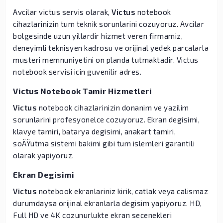
Avcilar victus servis olarak,
Victus
notebook
cihazlarinizin tum teknik sorunlarini cozuyoruz. Avcilar
bolgesinde uzun yillardir hizmet veren firmamiz,
deneyimli teknisyen kadrosu ve orijinal yedek parcalarla
musteri memnuniyetini on planda tutmaktadir. Victus
notebook servisi icin guvenilir adres.
Victus Notebook Tamir Hizmetleri
Victus
notebook cihazlarinizin donanim ve yazilim
sorunlarini profesyonelce cozuyoruz. Ekran degisimi,
klavye tamiri, batarya degisimi, anakart tamiri,
soÄŸutma sistemi bakimi gibi tum islemleri garantili
olarak yapiyoruz.
Ekran Degisimi
Victus
notebook ekranlariniz kirik, catlak veya calismaz
durumdaysa orijinal ekranlarla degisim yapiyoruz. HD,
Full HD ve 4K cozunurlukte ekran secenekleri