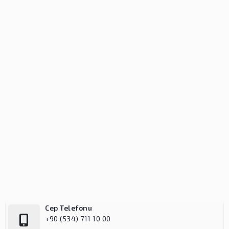
Telefon
+90 (212) 695 68 28
Cep Telefonu
+90 (534) 711 10 00