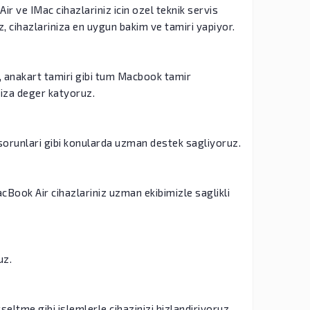
 ve IMac cihazlariniz icin ozel teknik servis
, cihazlariniza en uygun bakim ve tamiri yapiyor.
i, anakart tamiri gibi tum Macbook tamir
niza deger katyoruz.
sorunlari gibi konularda uzman destek sagliyoruz.
cBook Air cihazlariniz uzman ekibimizle saglikli
uz.
ltme gibi islemlerle cihazinizi hizlandiriyoruz.