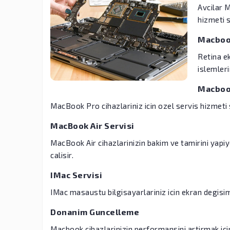
Avcilar 
hizmeti 
Macboo
Retina e
islemleri
Macbook
MacBook Pro cihazlariniz icin ozel servis hizmet
MacBook Air Servisi
MacBook Air cihazlarinizin bakim ve tamirini yapiy
calisir.
IMac Servisi
IMac masaustu bilgisayarlariniz icin ekran degis
Donanim Guncelleme
Macbook cihazlarinizin performansini artirmak ici