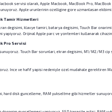
Macbook servisi olarak, Apple Macbook, MacBook Pro, MacBook Air
sunuyoruz. Apple urunlerinin ozelligine gore uzmanlasan ekibimiz
k Tamir Hizmetleri
kran degisimi, klavye tamiri, batarya degisimi, Touch Bar onarim
ni yapiyoruz. Orijinal Apple parc ve yontemleri kullanarak cihazi
 Pro Servisi
i sunuyoruz. Touch Bar sorunlari, ekran degisimi, M1/M2/M3 cip 
oruz. Ince ve hafif yapisi nedeniyle ozel mudahale gerektiren Ma
imi, hard disk guncelleme, RAM yukseltme gibi hizmetler sunuyor
n donanim guncellemesi yapiyoruz. SSD kapasite artisi, RAM yukse