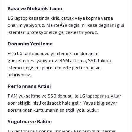
Kasa ve Mekanik Tamir
LG
laptop kasasinda kirik, catlak veya kopma varsa
onarim yapiyoruz. MenteÅŸe degisimi, kasa degisimi gibi
islemleri profesyonelce gerceklestiriyoruz.
Donanim Yenileme
Eski
LG
laptopunuzu yenilemek icin donanim
guncellemesi yapiyoruz. RAM artirma, SSD takma,
islemci degisimi gibi islemlerle performansini
artiriyoruz.
Performans Artisi
RAM yukseltme ve SSD donusu ile
LG
laptopunuz yillar
sonraki gibi hizli calisacak hale gelir. Yavas bilgisayar
sorunundan kurtulmanin en etkili yolu budur.
Sogutma ve Bakim
LG
laptopunuz cok mu isiniyor? Fan temizligi, termal