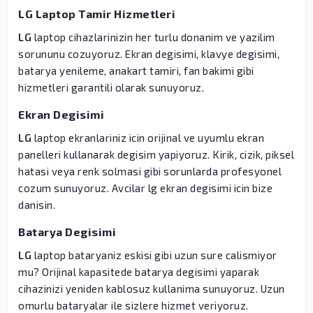
LG Laptop Tamir Hizmetleri
LG
laptop cihazlarinizin her turlu donanim ve yazilim
sorununu cozuyoruz. Ekran degisimi, klavye degisimi,
batarya yenileme, anakart tamiri, fan bakimi gibi
hizmetleri garantili olarak sunuyoruz.
Ekran Degisimi
LG
laptop ekranlariniz icin orijinal ve uyumlu ekran
panelleri kullanarak degisim yapiyoruz. Kirik, cizik, piksel
hatasi veya renk solmasi gibi sorunlarda profesyonel
cozum sunuyoruz. Avcilar lg ekran degisimi icin bize
danisin.
Batarya Degisimi
LG
laptop bataryaniz eskisi gibi uzun sure calismiyor
mu? Orijinal kapasitede batarya degisimi yaparak
cihazinizi yeniden kablosuz kullanima sunuyoruz. Uzun
omurlu bataryalar ile sizlere hizmet veriyoruz.