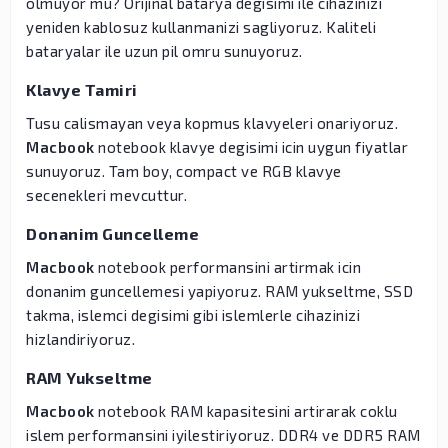
olmuyor mu? Orijinal batarya degisimi ile cihazinizi
yeniden kablosuz kullanmanizi sagliyoruz. Kaliteli
bataryalar ile uzun pil omru sunuyoruz.
Klavye Tamiri
Tusu calismayan veya kopmus klavyeleri onariyoruz.
Macbook
notebook klavye degisimi icin uygun fiyatlar
sunuyoruz. Tam boy, compact ve RGB klavye
secenekleri mevcuttur.
Donanim Guncelleme
Macbook
notebook performansini artirmak icin
donanim guncellemesi yapiyoruz. RAM yukseltme, SSD
takma, islemci degisimi gibi islemlerle cihazinizi
hizlandiriyoruz.
RAM Yukseltme
Macbook
notebook RAM kapasitesini artirarak coklu
islem performansini iyilestiriyoruz. DDR4 ve DDR5 RAM